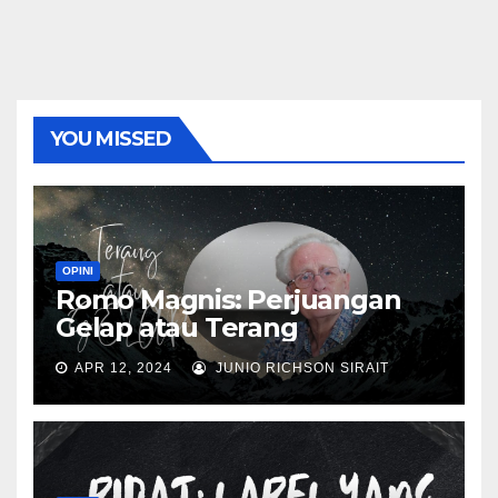
YOU MISSED
OPINI
Romo Magnis: Perjuangan
Gelap atau Terang
APR 12, 2024
JUNIO RICHSON SIRAIT