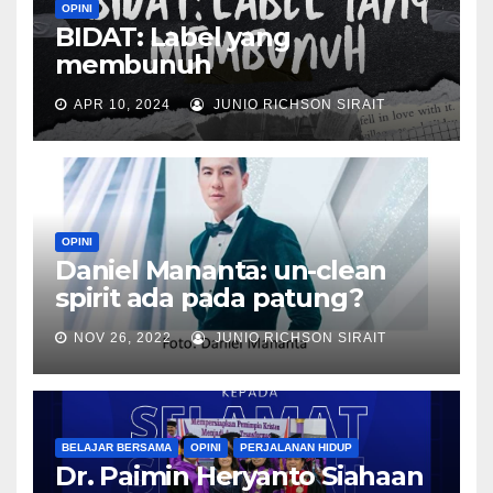
OPINI
BIDAT: Label yang
membunuh
APR 10, 2024
JUNIO RICHSON SIRAIT
OPINI
Daniel Mananta: un-clean
spirit ada pada patung?
NOV 26, 2022
JUNIO RICHSON SIRAIT
BELAJAR BERSAMA
OPINI
PERJALANAN HIDUP
Dr. Paimin Heryanto Siahaan