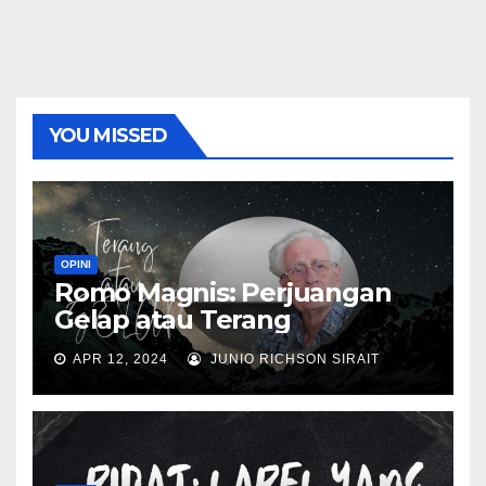
YOU MISSED
OPINI
Romo Magnis: Perjuangan
Gelap atau Terang
APR 12, 2024
JUNIO RICHSON SIRAIT