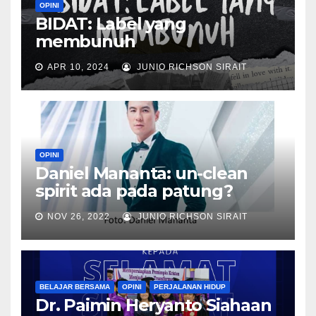
OPINI
BIDAT: Label yang
membunuh
APR 10, 2024
JUNIO RICHSON SIRAIT
OPINI
Daniel Mananta: un-clean
spirit ada pada patung?
NOV 26, 2022
JUNIO RICHSON SIRAIT
BELAJAR BERSAMA
OPINI
PERJALANAN HIDUP
Dr. Paimin Heryanto Siahaan