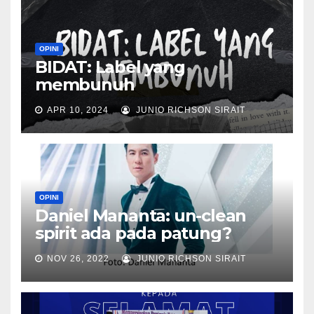
OPINI
BIDAT: Label yang
membunuh
APR 10, 2024
JUNIO RICHSON SIRAIT
OPINI
Daniel Mananta: un-clean
spirit ada pada patung?
NOV 26, 2022
JUNIO RICHSON SIRAIT